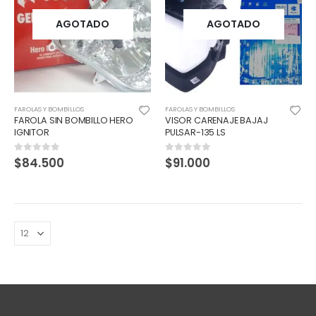
AGOTADO
AGOTADO
FAROLAS Y BOMBILLOS
FAROLAS Y BOMBILLOS
FAROLA SIN BOMBILLO HERO
VISOR CARENAJE BAJAJ
IGNITOR
PULSAR-135 LS
$
84.500
$
91.000
0
out of 5
0
out of 5