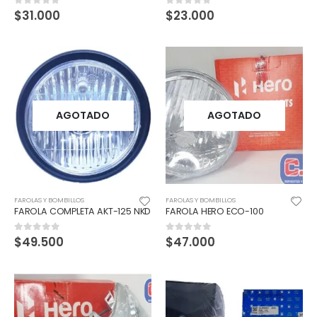
$
31.000
$
23.000
0
out of 5
0
out of 5
AGOTADO
AGOTADO
FAROLAS Y BOMBILLOS
FAROLAS Y BOMBILLOS
FAROLA COMPLETA AKT-125 NKD
FAROLA HERO ECO-100
$
49.500
$
47.000
0
out of 5
0
out of 5