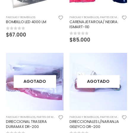
FAROLAS Y BOMBILLOS
FAROLAS Y BOMBILLOS
,
PARTES DE MOTO
,
VISOR
BOMBILLO LED 4000 LM
CARENAJE FAROLA/ NEGRA.
ISMART-110
$
67.000
0
out of 5
$
85.000
0
out of 5
AGOTADO
AGOTADO
FAROLAS Y BOMBILLOS
,
PARTES DE MOTO
FAROLAS Y BOMBILLOS
,
PARTES DE MOTO
DIRECCIONAL TRASERA
DIRECCIONALES L/NARANJA
DURAMAX DR-200
GELEYCO DR-200