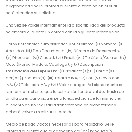
diligenciada y se le informa al cliente el término en el cual
será atendida su solicitud.
Una vez se valide internamente la disponibilidad del producto
se enviará al cliente un correo con la siguiente información:
Datos Personales suministrados por el cliente: (i) Nombre; (ii)
Apellidos; (iii) Tipo Documento; (iv) Número de Documento;
(v) Dirección; (vi) Ciudad; (vii) Email; (viii) Teléfono/Celular; (ix)
Moto (Marca, Modelo, Catalogo); y (x) Descripción.
Cotización del repuesto:
(i) Producto(s); (ii) Precio(s)
del(los) producto(s); (iii) Total sin IVA; (iv) IVA; (v) Envío con
IVA; (vi) Total con IVA; y (vii) Valor a pagar. Adicionalmente se
le informa al cliente que la cotización tendrá validez hasta de
un día calendario siguiente a la expedición de la misma y en
el evento de no realizar la transferencia en dicho término
deberá volver a realizar su pedido.
Medio de pago y datos necesarios para realizarlo. Se le
informa al cliente que el despacho del(los) producto(s)