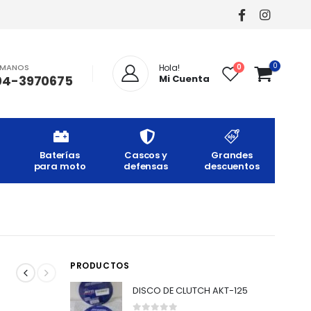
0
AMANOS
0
Hola!
04-3970675
Mi Cuenta
Baterías
Cascos y
Grandes
para moto
defensas
descuentos
PRODUCTOS
DISCO DE CLUTCH AKT-125