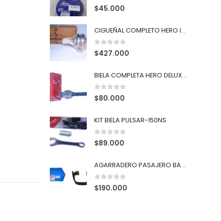
0
out of 5
$
45.000
CIGUEÑAL COMPLETO HERO ISMART-110
0
out of 5
$
427.000
BIELA COMPLETA HERO DELUXE 135 / SPLENDOR ISMART
0
out of 5
$
80.000
KIT BIELA PULSAR-150NS
0
out of 5
$
89.000
AGARRADERO PASAJERO BAJAJ DISCOVER 100
0
out of 5
$
190.000