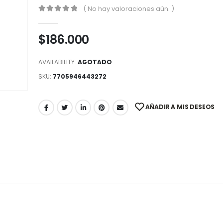
( No hay valoraciones aún. )
0
out of 5
$
186.000
AVAILABILITY:
AGOTADO
SKU:
7705946443272
AÑADIR A MIS DESEOS