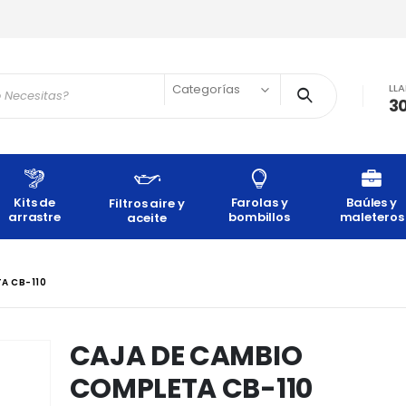
LL
Categorías
3
Kits de
Farolas y
Baúles y
Filtros aire y
arrastre
bombillos
maleteros
aceite
A CB-110
CAJA DE CAMBIO
COMPLETA CB-110