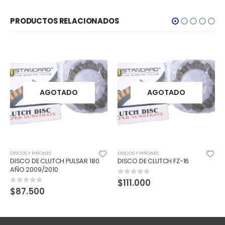
PRODUCTOS RELACIONADOS
AGOTADO
AGOTADO
DISCOS Y PIÑONES
DISCOS Y PIÑONES
DISCO DE CLUTCH PULSAR 180
DISCO DE CLUTCH FZ-16
AÑO 2009/2010
$
111.000
0
out of 5
$
87.500
0
out of 5