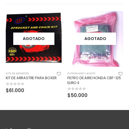
AGOTADO
AGOTADO
KITS DE ARRASTRE
FILTROS AIRE Y ACEITE
KIT DE ARRASTRE PARA BOXER
FILTRO DE AIRE HONDA CBF-125
EURO II
$
61.000
0
out of 5
$
50.000
0
out of 5