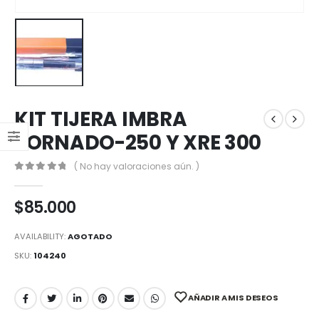
KIT TIJERA IMBRA
TORNADO-250 Y XRE 300
( No hay valoraciones aún. )
0
out of 5
$
85.000
AVAILABILITY:
AGOTADO
SKU:
104240
AÑADIR A MIS DESEOS