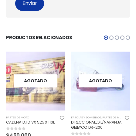
PRODUCTOS RELACIONADOS
AGOTADO
AGOTADO
DE MOTO
FAROLAS Y BOMBILLOS
,
PARTES DE MOTO
PARTES DE M
D.I.D VX 525 X 110L
DIRECCIONALES L/NARANJA
GUARDACA
GELEYCO DR-200
SPLENDOR 
.000
f 5