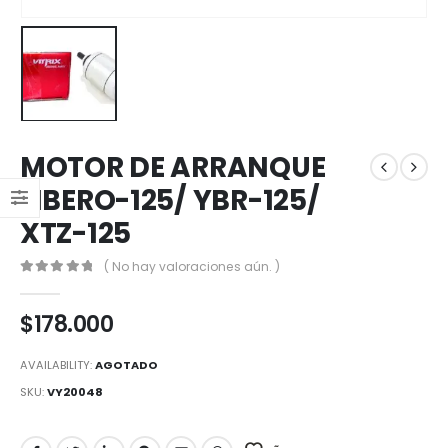
MOTOR DE ARRANQUE
LIBERO-125/ YBR-125/
XTZ-125
( No hay valoraciones aún. )
0
out of 5
$
178.000
AVAILABILITY:
AGOTADO
SKU:
VY20048