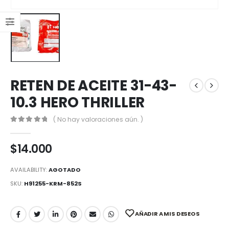
RETEN DE ACEITE 31-43-
10.3 HERO THRILLER
( No hay valoraciones aún. )
0
out of 5
$
14.000
AVAILABILITY:
AGOTADO
SKU:
H91255-KRM-852S
AÑADIR A MIS DESEOS