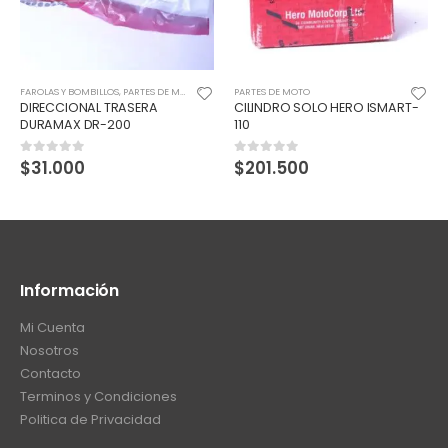
FAROLAS Y BOMBILLOS
,
PARTES DE MOTO
PARTES DE MOTO
DIRECCIONAL TRASERA
CILINDRO SOLO HERO ISMART-
DURAMAX DR-200
110
$
31.000
$
201.500
0
out of 5
0
out of 5
Información
Mi Cuenta
Nosotros
Contacto
Terminos y Condiciones
Politica de Privacidad