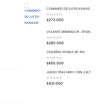
COMANDO DE LUCES KAWASAKI KLR-650
0
out of 5
$
273.000
VOLANTE GENERADOR , SPLENDOR NXG
0
out of 5
$
280.000
CIGUEÑAL HONDA XR-150
0
out of 5
$
650.000
JUEGO TRAS HERO ( RIN, EJE,TUERCA) SPLENDOR SMART-100
0
out of 5
$
421.000