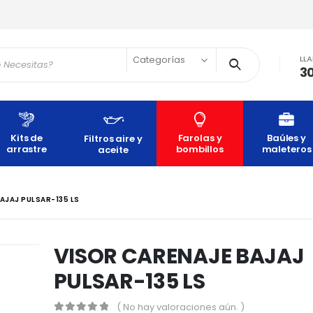
LL
Categorías
3
Kits de
Farolas y
Baúles y
Filtros aire y
arrastre
bombillos
maleteros
aceite
AJAJ PULSAR-135 LS
VISOR CARENAJE BAJAJ
PULSAR-135 LS
( No hay valoraciones aún. )