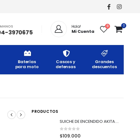
0
AMANOS
0
Hola!
04-3970675
Mi Cuenta
Baterías
Cascos y
Grandes
para moto
defensas
descuentos
PRODUCTOS
SUICHE DE ENCENDIDO AKITA. XR-150/ XR-125L
0
out of 5
$
109.000