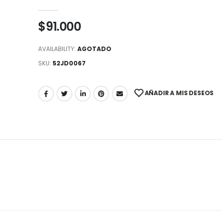
0
out of 5
$
91.000
AVAILABILITY:
AGOTADO
SKU:
52JD0067
AÑADIR A MIS DESEOS