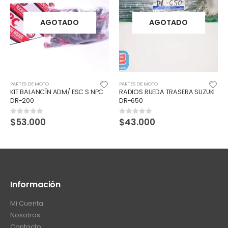
AGOTADO
AGOTADO
PARTES DE MOTO
PARTES DE MOTO
KIT BALANCÍN ADM/ ESC S NPC
RADIOS RUEDA TRASERA SUZUKI
DR-200
DR-650
$
53.000
$
43.000
0
out of 5
0
out of 5
Información
Mi Cuenta
Nosotros
Contacto