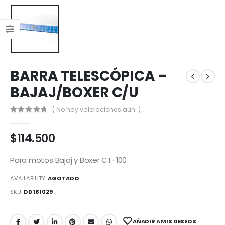
BARRA TELESCÓPICA –
BAJAJ/BOXER C/U
( No hay valoraciones aún. )
0
out of 5
$
114.500
Para motos Bajaj y Boxer CT-100
AVAILABILITY:
AGOTADO
SKU:
DD181029
AÑADIR A MIS DESEOS