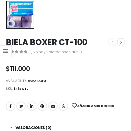
BIELA BOXER CT-100
( No hay valoraciones aún. )
0
out of 5
$
111.000
AVAILABILITY:
AGOTADO
SKU:
141BCTJ
AÑADIR A MIS DESEOS
VALORACIONES (0)