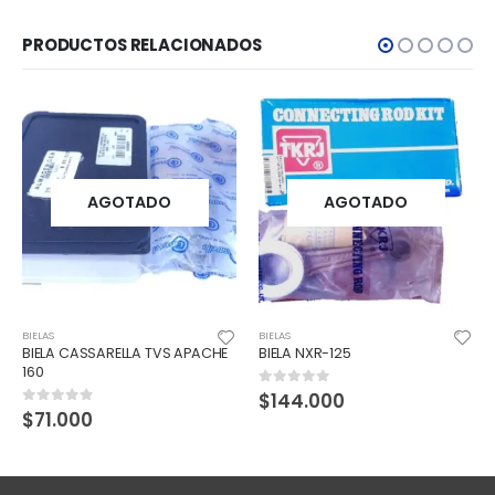
PRODUCTOS RELACIONADOS
O
AGOTADO
AGOTADO
BIELAS
BIELAS
VS APACHE
BIELA NXR-125
BIELA COMPLETA HAYATE
$
144.000
$
66.500
0
out of 5
0
out of 5