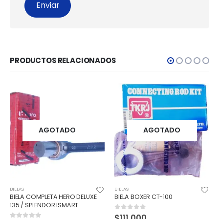
PRODUCTOS RELACIONADOS
ADO
AGOTADO
AGOTA
BIELAS
BIELAS
HERO DELUXE
BIELA BOXER CT-100
KIT BIELA SUPER-SPL
ISMART
GLAMUR-125
$
111.000
0
out of 5