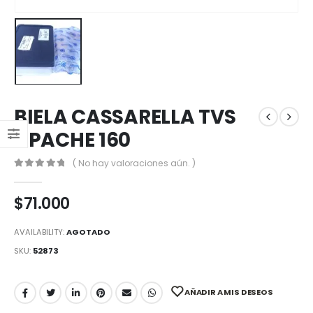
BIELA CASSARELLA TVS
APACHE 160
( No hay valoraciones aún. )
0
out of 5
$
71.000
AVAILABILITY:
AGOTADO
SKU:
52873
AÑADIR A MIS DESEOS