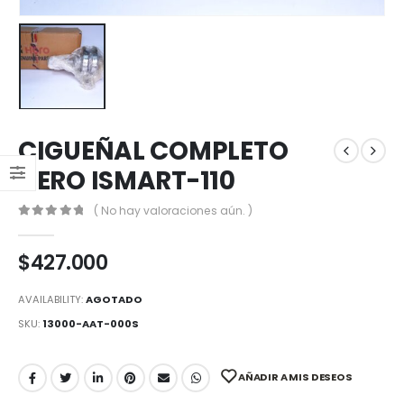
CIGUEÑAL COMPLETO
HERO ISMART-110
( No hay valoraciones aún. )
0
out of 5
$
427.000
AVAILABILITY:
AGOTADO
SKU:
13000-AAT-000S
AÑADIR A MIS DESEOS