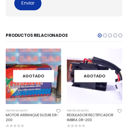
PRODUCTOS RELACIONADOS
AGOTADO
AGOTADO
PARTES DE MOTO
PARTES DE MOTO
 DR-
REGULADOR RECTIFICADOR
KIT BALANCÍN ADM/ ESC S NP
IMBRA DR-200
DR-200