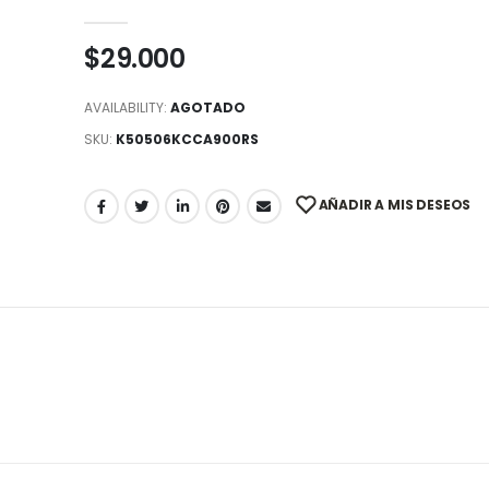
0
out of 5
$
29.000
AVAILABILITY:
AGOTADO
SKU:
K50506KCCA900RS
AÑADIR A MIS DESEOS