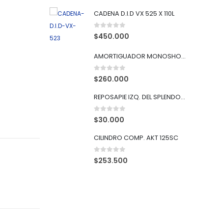
CADENA D.I.D VX 525 X 110L
0
out of 5
$
450.000
AMORTIGUADOR MONOSHOK XTZ-125
0
out of 5
$
260.000
REPOSAPIE IZQ. DEL SPLENDOR ISMART-110
0
out of 5
$
30.000
CILINDRO COMP. AKT 125SC
0
out of 5
$
253.500