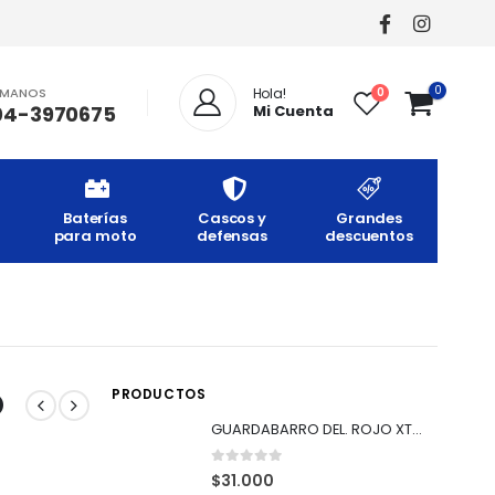
0
AMANOS
0
Hola!
04-3970675
Mi Cuenta
Baterías
Cascos y
Grandes
para moto
defensas
descuentos
O
PRODUCTOS
GUARDABARRO DEL. ROJO XTZ-125
0
out of 5
$
31.000