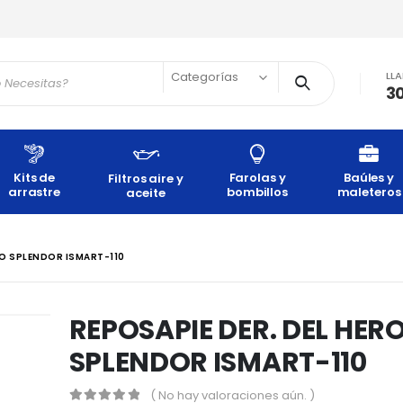
LL
Categorías
3
Kits de
Farolas y
Baúles y
Filtros aire y
arrastre
bombillos
maleteros
aceite
RO SPLENDOR ISMART-110
REPOSAPIE DER. DEL HER
SPLENDOR ISMART-110
( No hay valoraciones aún. )